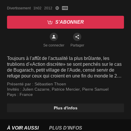
Divertissement   1h02   2012
S'ABONNER
Se connecter
Partager
Toujours à l'affût de l'actualité la plus brûlante, les
trublions d'«Action discrète» se sont penchés sur le cas
de Bugarach, petit village de l'Aude, censé servir de
refuge pour ceux qui croient en une fin du monde le 21
décembre 2012. A l'aide de caméras cachées, ils
Présenté par :
Sébastien Thoen
recherchent les témoignages les plus brûlants. Ils
Invités :
Julien Cazarre
,
Patrice Mercier
,
Pierre Samuel
mettent en scène les situations les plus à même de faire
Pays :
France
réagir les quidams, ce qui ne manque pas d'arriver. Au
final, cette apocalypse annoncée se révèle tout autant
Plus d'infos
inquiétante que pleine d'humour. Une plongée insolite
dans l'univers des craintes les plus irrationnelles.
À VOIR AUSSI
PLUS D'INFOS