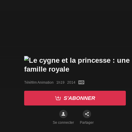
Téléfilm Animation   1h19   2014
S'ABONNER
Se connecter
Partager