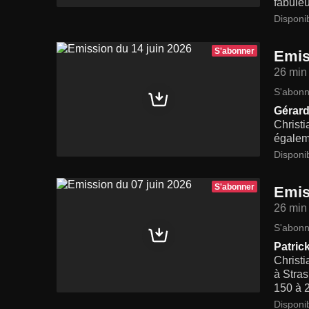
fabuleu
Disponi
S'abonner
Emis
26 min
S'abonn
Gérar
Christi
égaleme
Disponi
S'abonner
Emis
26 min
S'abonn
Patric
Christi
à Stras
150 à 2
Disponi