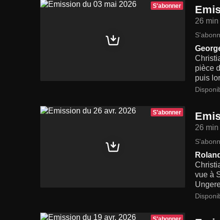
S'abonner
Emis
26 min
S'abonn
George
Christi
pièce d
puis lo
Disponi
S'abonner
Emis
26 min
S'abonn
Roland
Christi
vue à 
Ungere
Disponi
S'abonner