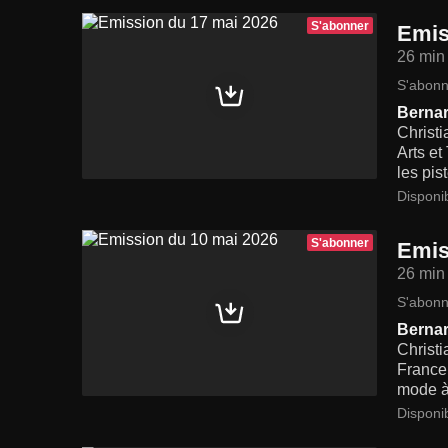
S'abonner
Emis
26 min
S'abonn
Berna
Christ
Arts et
les pis
Disponi
S'abonner
Emis
26 min
S'abonn
Bernar
Christi
France,
mode à
Disponi