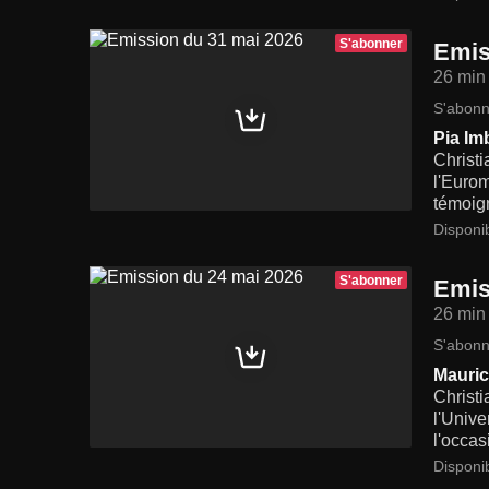
S'abonner
Emis
26 min
S'abonn
Pia Im
Christi
l'Eurom
témoig
Disponi
S'abonner
Emis
26 min
S'abonn
Mauric
Christi
l'Unive
l'occas
Disponi