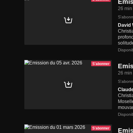
Emis
26 min
S'abonn
David
Christ
profond
solitud
Disponi
S'abonner
Emis
26 min
S'abonn
Claude
Christi
Mosell
mouvanc
Disponi
S'abonner
Emis