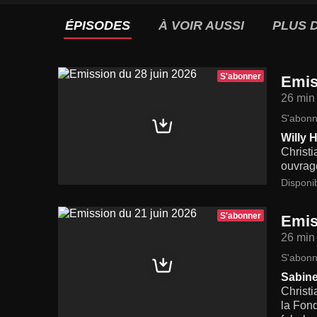
ÉPISODES
À VOIR AUSSI
PLUS D
S'abonner
Emis
26 min
S'abonn
Willy 
Christ
ouvrage
Disponi
S'abonner
Emis
26 min
S'abonn
Sabin
Christi
la Fond