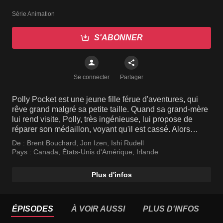
Série Animation
S'ABONNER
Se connecter
Partager
Polly Pocket est une jeune fille férue d'aventures, qui
rêve grand malgré sa petite taille. Quand sa grand-mère
lui rend visite, Polly, très ingénieuse, lui propose de
réparer son médaillon, voyant qu'il est cassé. Alors
qu'elle travaille sur le bijou, Polly découvre qu'il a le
De :
Brent Bouchard
,
Jon Izen
,
Ishi Rudell
pouvoir de la rétrécir ! Sa grand-mère lui raconte
Pays :
Canada
,
États-Unis d'Amérique
,
Irlande
l'histoire du médaillon et de ses pouvoirs en espérant
que Polly pourra en faire bon usage.
Plus d'infos
ÉPISODES
À VOIR AUSSI
PLUS D'INFOS