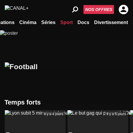
NOS OFFRES
ations
Cinéma
Séries
Sport
Docs
Divertissement
Temps forts
Il y a 4 jours
Il y a 5 jours