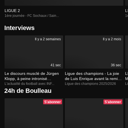
LIGUE 2
L
1ère journée - FC Sochaux / Sain...
1
Interviews
Il y a 2 semaines
Il y a 2 mois
41 sec
36 sec
Le discours musclé de Jürgen
Ligue des champions - La joie
L
Klopp, à peine intronisé
de Luis Enrique avant la remise
M
nouveau sélectionneur de
de la coupe
d
L'actualité du football avec INF...
Ligue des champions 2025/2026
L
l'Allemagne
24h de Boulleau
S'abonner
S'abonner