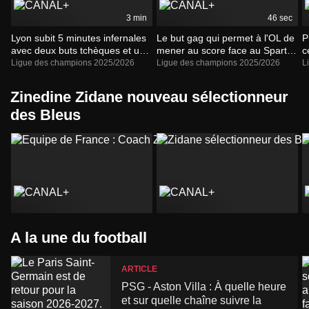
3 min
46 sec
Lyon subit 5 minutes infernales
Le but gag qui permet à l'OL de
P
avec deux buts tchèques et un
mener au score face au Sparta
c
pénalty manqué - Ligue des
juste avant la mi-temps - Ligue
h
Ligue des champions 2025/2026
Ligue des champions 2025/2026
L
champions 2026-2027
des champions 2026-2027
2
Zinedine Zidane nouveau sélectionneur
des Bleus
A la une du football
ARTICLE
PSG - Aston Villa : À quelle heure
et sur quelle chaîne suivre la