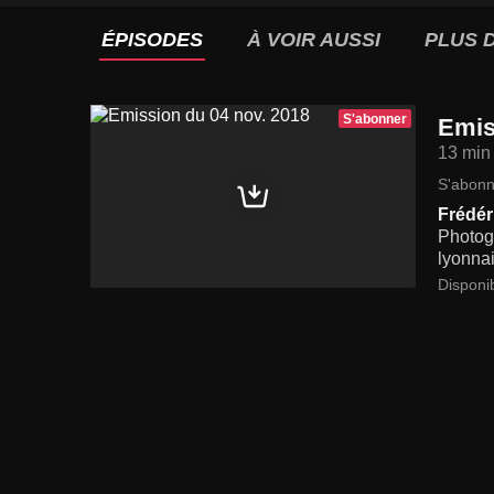
ÉPISODES
À VOIR AUSSI
PLUS D
S'abonner
Emis
13 min
S'abonn
Frédér
Photog
lyonnai
Disponi