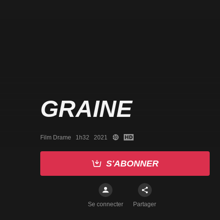
GRAINE
Film Drame   1h32   2021
S'ABONNER
Se connecter
Partager