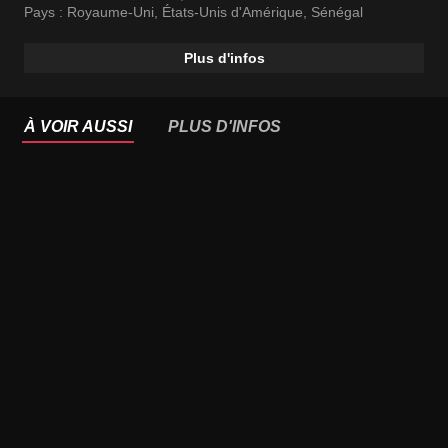
menacés par le projet de restructuration de la décharge.
Pays :
Royaume-Uni
,
États-Unis d'Amérique
,
Sénégal
Plus d'infos
À VOIR AUSSI
PLUS D'INFOS