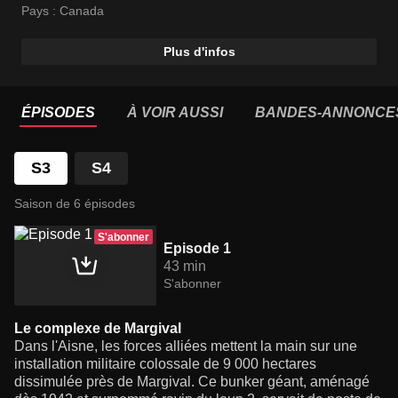
plus insolites et les mieux cachées d'entre elles et nous
Pays :
Canada
éclaire sur les sombres desseins d'Hitler qu'elle
servaient.
Plus d'infos
ÉPISODES
À VOIR AUSSI
BANDES-ANNONCE
S3
S4
Saison de 6 épisodes
S'abonner
Episode 1
43 min
S'abonner
Le complexe de Margival
Dans l'Aisne, les forces alliées mettent la main sur une
installation militaire colossale de 9 000 hectares
dissimulée près de Margival. Ce bunker géant, aménagé