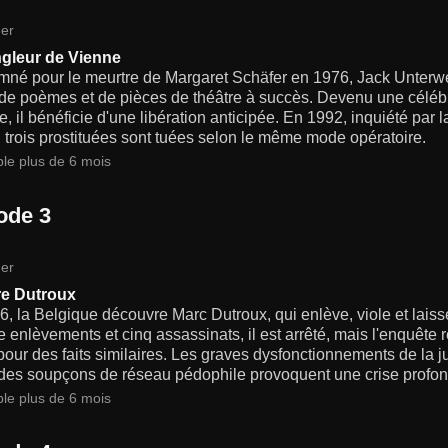
er
ngleur de Vienne
né pour le meurtre de Margaret Schäfer en 1976, Jack Unterwe
 de poèmes et de pièces de théâtre à succès. Devenu une céléb
e, il bénéficie d'une libération anticipée. En 1992, inquiété par la
, trois prostituées sont tuées selon le même mode opératoire.
ble plus de 6 mois
ode 3
er
ire Dutroux
, la Belgique découvre Marc Dutroux, qui enlève, viole et laisse 
 enlèvements et cinq assassinats, il est arrêté, mais l'enquête r
pour des faits similaires. Les graves dysfonctionnements de la 
t des soupçons de réseau pédophile provoquent une crise profon
ble plus de 6 mois