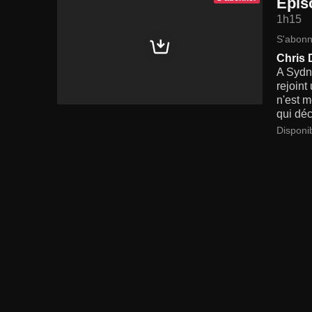
Epis
1h15
S'abonn
Chris
A Sydne
rejoint
n'est m
qui déc
Disponi