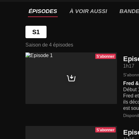
ÉPISODES
À VOIR AUSSI
BANDE
S1
Saison de 4 épisodes
S'abonner
Epis
1h17
S'abonn
Fred 
Début 1
Fred et
ils déc
est so
Disponi
S'abonner
Epis