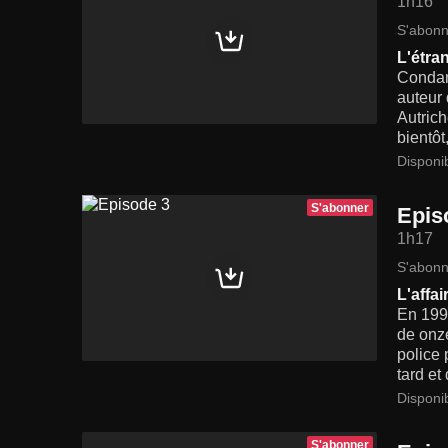
1h16
S'abonn
L'étra
Condam
auteur
Autrich
bientôt
Disponi
S'abonner
Epis
1h17
S'abonn
L'affa
En 1996
de onze
police 
tard e
Disponi
S'abonner