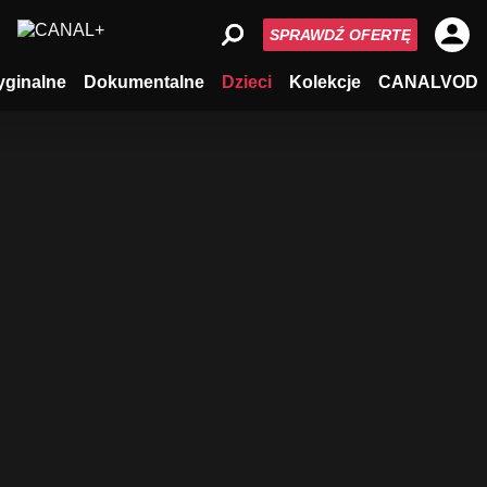
SPRAWDŹ OFERTĘ
yginalne
Dokumentalne
Dzieci
Kolekcje
CANALVOD