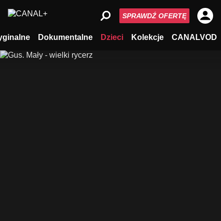
SPRAWDŹ OFERTĘ
yginalne
Dokumentalne
Dzieci
Kolekcje
CANALVOD