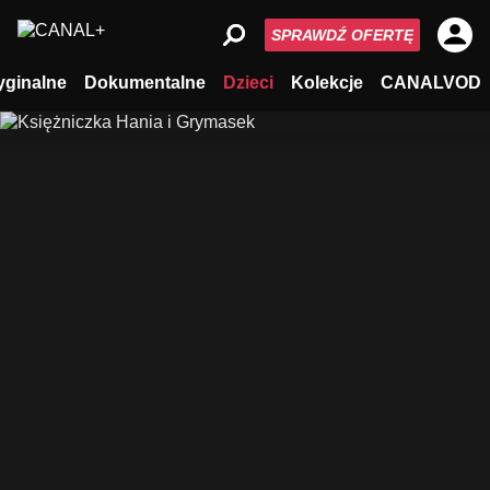
SPRAWDŹ OFERTĘ
yginalne
Dokumentalne
Dzieci
Kolekcje
CANALVOD