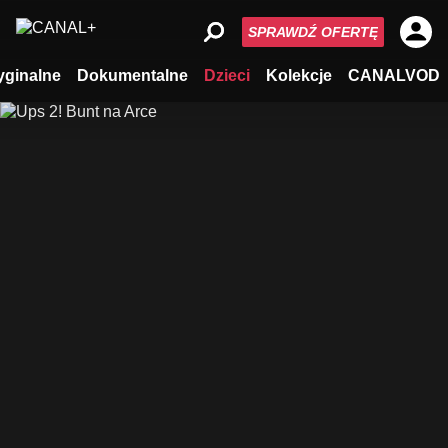
SPRAWDŹ OFERTĘ
yginalne
Dokumentalne
Dzieci
Kolekcje
CANALVOD