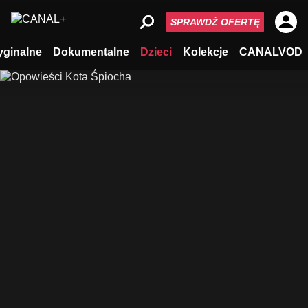
SPRAWDŹ OFERTĘ
yginalne
Dokumentalne
Dzieci
Kolekcje
CANALVOD