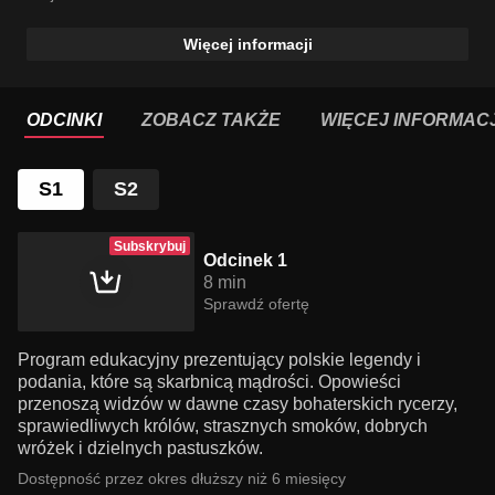
Więcej informacji
ODCINKI
ZOBACZ TAKŻE
WIĘCEJ INFORMACJ
S1
S2
Subskrybuj
Odcinek 1
8 min
Sprawdź ofertę
Program edukacyjny prezentujący polskie legendy i
podania, które są skarbnicą mądrości. Opowieści
przenoszą widzów w dawne czasy bohaterskich rycerzy,
sprawiedliwych królów, strasznych smoków, dobrych
wróżek i dzielnych pastuszków.
Dostępność przez okres dłuższy niż 6 miesięcy