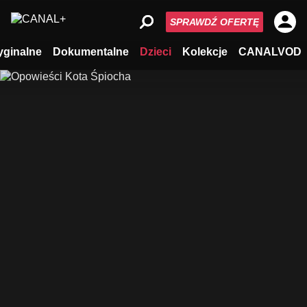
SPRAWDŹ OFERTĘ
yginalne
Dokumentalne
Dzieci
Kolekcje
CANALVOD