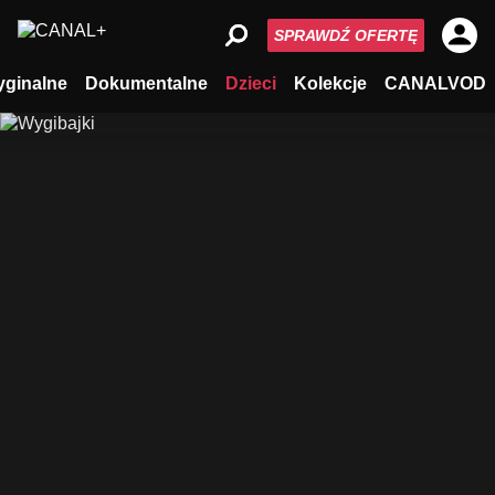
SPRAWDŹ OFERTĘ
yginalne
Dokumentalne
Dzieci
Kolekcje
CANALVOD