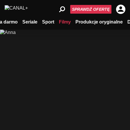
SPRAWDŹ OFERTĘ
a darmo
Seriale
Sport
Filmy
Produkcje oryginalne