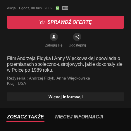
Akcja   1 godz, 00 min   2009
SPRAWDŹ OFERTĘ
Zaloguj się
Udostępnij
Film Andrzeja Fidyka i Anny Więckowskiej opowiada o
przemianach społeczno-ustrojowych, jakie dokonały się
w Polce po 1989 roku.
Reżyseria :
Andrzej Fidyk
,
Anna Więckowska
Kraj :
USA
Więcej informacji
ZOBACZ TAKŻE
WIĘCEJ INFORMACJI