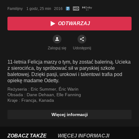
Familijny    1 godz, 25 min   2016
ODTWARZAJ
Zaloguj się
Udostępnij
11-letnia Felicja marzy o tym, by zostać baleriną. Ucieka
z sierocińca, by spróbować sił w paryskiej szkole
baletowej. Dzięki pasji, urokowi i talentowi trafia pod
opiekę madame Odetty.
Reżyseria :
Eric Summer
,
Éric Warin
Obsada :
Dane Dehaan
,
Elle Fanning
Kraje :
Francja
,
Kanada
Więcej informacji
ZOBACZ TAKŻE
WIĘCEJ INFORMACJI