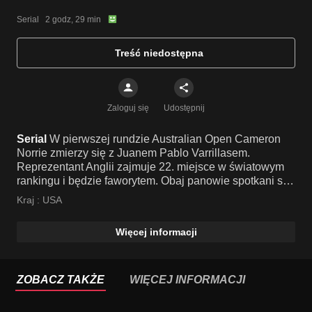
Serial   2 godz, 29 min
Treść niedostępna
Zaloguj się
Udostępnij
Serial
W pierwszej rundzie Australian Open Cameron
Norrie zmierzy się z Juanem Pablo Varrillasem.
Reprezentant Anglii zajmuje 22. miejsce w światowym
rankingu i będzie faworytem. Obaj panowie spotkani się
raz w historii, przed rokiem w półfinale turnieju w
Kraj :
USA
Buenos Aires. Górą był Norrie, a jak będzie teraz?
Komentarz: Witold Domański. Transmisja bez przerw
Więcej informacji
reklamowych.
ZOBACZ TAKŻE
WIĘCEJ INFORMACJI