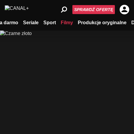
SPRAWDŹ OFERTĘ
a darmo
Seriale
Sport
Filmy
Produkcje oryginalne