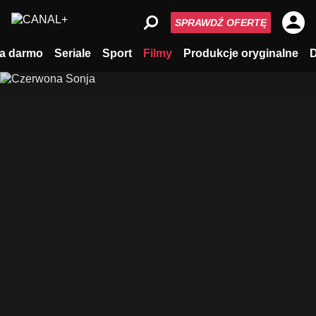
SPRAWDŹ OFERTĘ
a darmo
Seriale
Sport
Filmy
Produkcje oryginalne