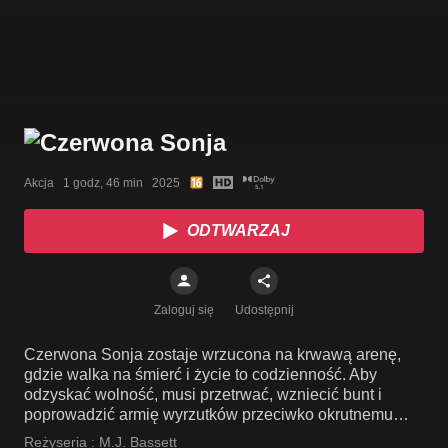
Akcja   1 godz, 46 min   2025
ODTWARZAJ
Zaloguj się
Udostępnij
Czerwona Sonja zostaje wrzucona na krwawą arenę,
gdzie walka na śmierć i życie to codzienność. Aby
odzyskać wolność, musi przetrwać, wzniecić bunt i
poprowadzić armię wyrzutków przeciwko okrutnemu
Draganowi i jego ukochanej.
Reżyseria :
M.J. Bassett