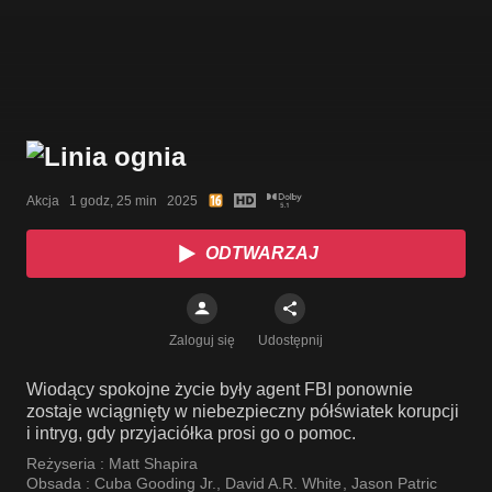
Akcja   1 godz, 25 min   2025
ODTWARZAJ
Zaloguj się
Udostępnij
Wiodący spokojne życie były agent FBI ponownie
zostaje wciągnięty w niebezpieczny półświatek korupcji
i intryg, gdy przyjaciółka prosi go o pomoc.
Reżyseria :
Matt Shapira
Obsada :
Cuba Gooding Jr.
,
David A.R. White
,
Jason Patric