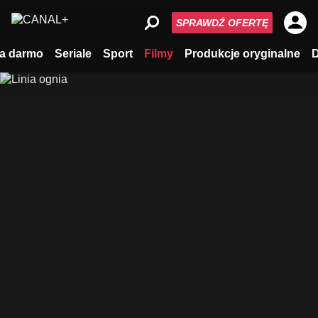
SPRAWDŹ OFERTĘ
a darmo
Seriale
Sport
Filmy
Produkcje oryginalne