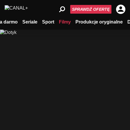
SPRAWDŹ OFERTĘ
a darmo
Seriale
Sport
Filmy
Produkcje oryginalne