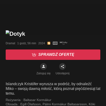
Dramat   1 godz, 56 min   2024
SPRAWDŹ OFERTĘ
Zaloguj się
Udostępnij
Islandczyk Kristófer wyrusza w podróż, by odnaleźć
Miko – swoją dawną miłość, którą poznał pięćdziesiąt lat
temu.
Reżyseria :
Baltasar Kormákur
Obsada :
Egill Ólafsson
,
Pálmi Kormákur Baltasarsson
,
Kôki