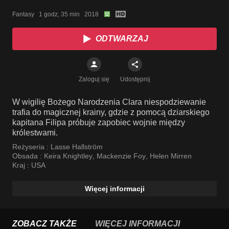
Fantasy   1 godz, 35 min   2018
ODTWARZAJ
Zaloguj się
Udostępnij
W wigilię Bożego Narodzenia Clara niespodziewanie
trafia do magicznej krainy, gdzie z pomocą dziarskiego
kapitana Filipa próbuje zapobiec wojnie między
królestwami.
Reżyseria :
Lasse Hallström
Obsada :
Keira Knightley
,
Mackenzie Foy
,
Helen Mirren
Kraj :
USA
Więcej informacji
ZOBACZ TAKŻE
WIĘCEJ INFORMACJI