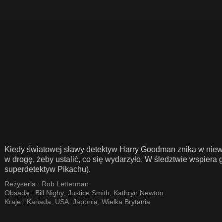
Kiedy światowej sławy detektyw Harry Goodman znika w niew
w drogę, żeby ustalić, co się wydarzyło. W śledztwie wspiera g
superdetektyw Pikachu).
Reżyseria :
Rob Letterman
Obsada :
Bill Nighy
,
Justice Smith
,
Kathryn Newton
Kraje :
Kanada
,
USA
,
Japonia
,
Wielka Brytania