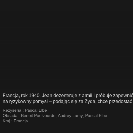
Francja, rok 1940. Jean dezerteruje z armii i próbuje zapewni
na ryzykowny pomysł – podając się za Żyda, chce przedostać s
Reżyseria :
Pascal Elbé
Obsada :
Benoit Poelvoorde
,
Audrey Lamy
,
Pascal Elbe
Kraj :
Francja