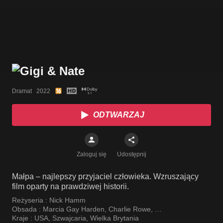
Dramat   2022
ODTWARZAJ
Zaloguj się
Udostępnij
Małpa – najlepszy przyjaciel człowieka. Wzruszający
film oparty na prawdziwej historii.
Reżyseria :
Nick Hamm
Obsada :
Marcia Gay Harden
,
Charlie Rowe
,
Josephine Langford
Kraje :
USA
,
Szwajcaria
,
Wielka Brytania