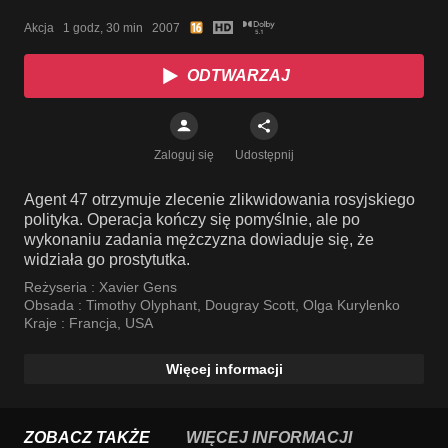
Akcja   1 godz, 30 min   2007
ODTWARZAJ
Zaloguj się
Udostępnij
Agent 47 otrzymuje zlecenie zlikwidowania rosyjskiego
polityka. Operacja kończy się pomyślnie, ale po
wykonaniu zadania mężczyzna dowiaduje się, że
widziała go prostytutka.
Reżyseria :
Xavier Gens
Obsada :
Timothy Olyphant
,
Dougray Scott
,
Olga Kurylenko
Kraje :
Francja
,
USA
Więcej informacji
ZOBACZ TAKŻE
WIĘCEJ INFORMACJI