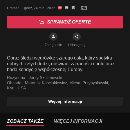
Dramat   1 godz, 24 min   2022
SPRAWDŹ OFERTĘ
Zaloguj się
Udostępnij
Obraz śledzi wędrówkę szarego osła, który spotyka
dobrych i złych ludzi, doświadcza radości i bólu oraz
bada kondycję współczesnej Europy.
Reżyseria :
Jerzy Skolimowski
Obsada :
Mateusz Kościukiewicz
,
Michal Przybyslawski
,
Lorenzo Zurzolo
Kraj :
USA
Więcej informacji
ZOBACZ TAKŻE
WIĘCEJ INFORMACJI