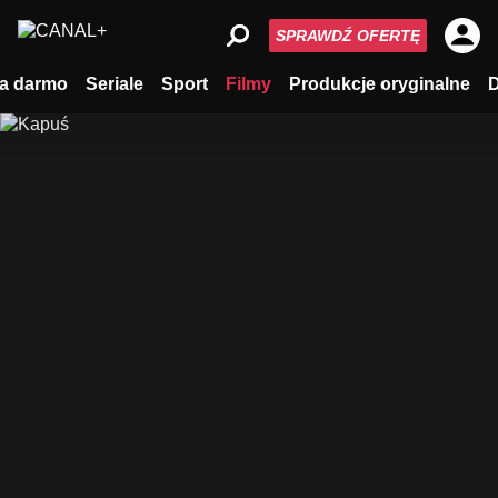
SPRAWDŹ OFERTĘ
a darmo
Seriale
Sport
Filmy
Produkcje oryginalne