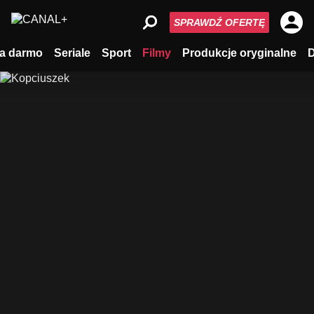
SPRAWDŹ OFERTĘ
a darmo
Seriale
Sport
Filmy
Produkcje oryginalne