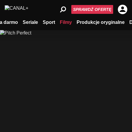
SPRAWDŹ OFERTĘ
a darmo
Seriale
Sport
Filmy
Produkcje oryginalne