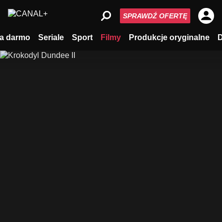
SPRAWDŹ OFERTĘ
a darmo
Seriale
Sport
Filmy
Produkcje oryginalne