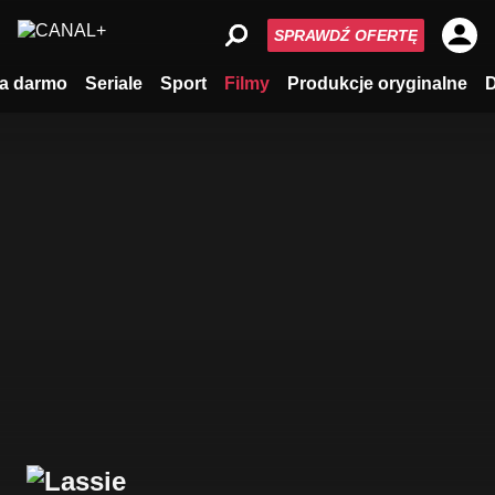
SPRAWDŹ OFERTĘ
a darmo
Seriale
Sport
Filmy
Produkcje oryginalne