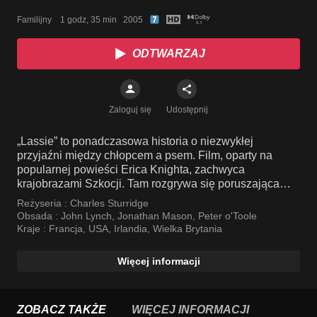
Familijny    1 godz, 35 min   2005
ODTWARZAJ
Zaloguj się
Udostępnij
„Lassie” to ponadczasowa historia o niezwykłej
przyjaźni między chłopcem a psem. Film, oparty na
popularnej powieści Erica Knighta, zachwyca
krajobrazami Szkocji. Tam rozgrywa się poruszająca
opowieść o lojalności, odwadze i miłości.
Reżyseria :
Charles Sturridge
Obsada :
John Lynch
,
Jonathan Mason
,
Peter o'Toole
Kraje :
Francja
,
USA
,
Irlandia
,
Wielka Brytania
Więcej informacji
ZOBACZ TAKŻE
WIĘCEJ INFORMACJI