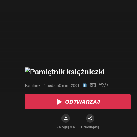
Familijny    1 godz, 50 min   2001
ODTWARZAJ
Zaloguj się
Udostępnij