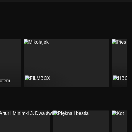
rotem
P