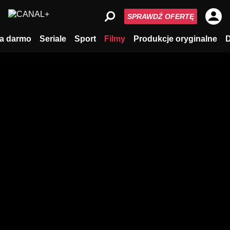
SPRAWDŹ OFERTĘ
a darmo
Seriale
Sport
Filmy
Produkcje oryginalne