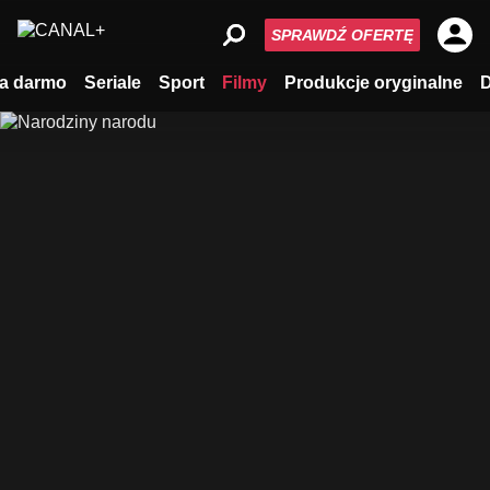
SPRAWDŹ OFERTĘ
a darmo
Seriale
Sport
Filmy
Produkcje oryginalne