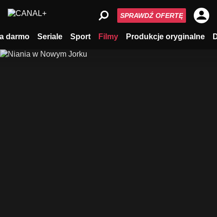
SPRAWDŹ OFERTĘ
a darmo
Seriale
Sport
Filmy
Produkcje oryginalne