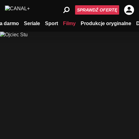
SPRAWDŹ OFERTĘ
a darmo
Seriale
Sport
Filmy
Produkcje oryginalne