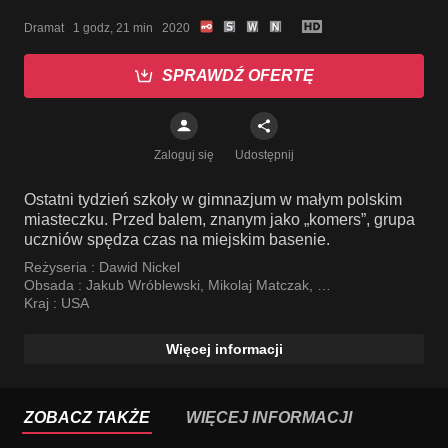
Dramat   1 godz, 21 min   2020
SPRAWDŹ OFERTĘ
Zaloguj się
Udostępnij
Ostatni tydzień szkoły w gimnazjum w małym polskim
miasteczku. Przed balem, znanym jako „komers”, grupa
uczniów spędza czas na miejskim basenie.
Reżyseria :
Dawid Nickel
Obsada :
Jakub Wróblewski
,
Mikolaj Matczak
,
Sandra Drzymalska
Kraj :
USA
Więcej informacji
ZOBACZ TAKŻE
WIĘCEJ INFORMACJI