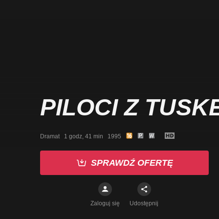
PILOCI Z TUSK
Dramat   1 godz, 41 min   1995
SPRAWDŹ OFERTĘ
Zaloguj się
Udostępnij