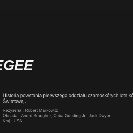
EGEE
Historia powstania pierwszego oddziału czarnoskórych lotnik
Światowej.
Reżyseria :
Robert Markowitz
Obsada :
André Braugher
,
Cuba Gooding Jr.
,
Jack Dwyer
Kraj :
USA