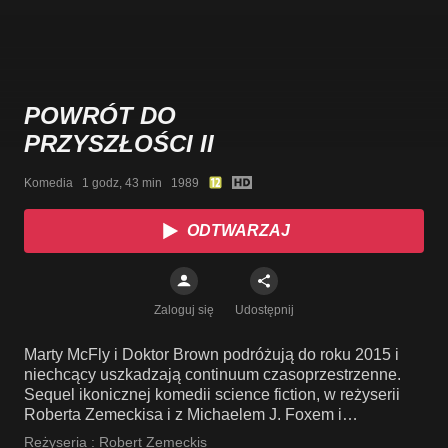
POWRÓT DO
PRZYSZŁOŚCI II
Komedia   1 godz, 43 min   1989
ODTWARZAJ
Zaloguj się
Udostępnij
Marty McFly i Doktor Brown podróżują do roku 2015 i
niechcący uszkadzają continuum czasoprzestrzenne.
Sequel ikonicznej komedii science fiction, w reżyserii
Roberta Zemeckisa i z Michaelem J. Foxem i
Christopherem Lloydem w obsadzie.
Reżyseria :
Robert Zemeckis