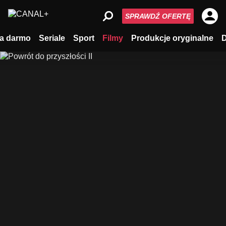
SPRAWDŹ OFERTĘ
a darmo
Seriale
Sport
Filmy
Produkcje oryginalne