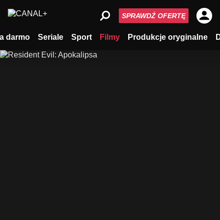
SPRAWDŹ OFERTĘ
a darmo
Seriale
Sport
Filmy
Produkcje oryginalne