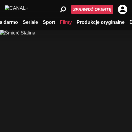
SPRAWDŹ OFERTĘ
a darmo
Seriale
Sport
Filmy
Produkcje oryginalne