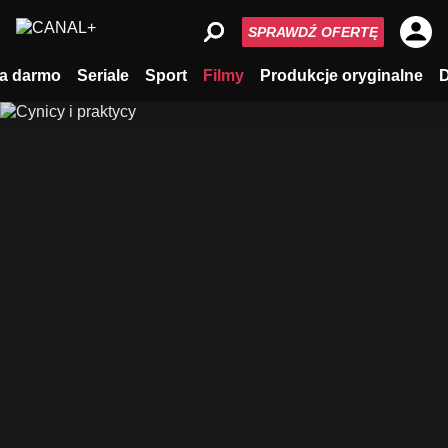
SPRAWDŹ OFERTĘ
a darmo
Seriale
Sport
Filmy
Produkcje oryginalne