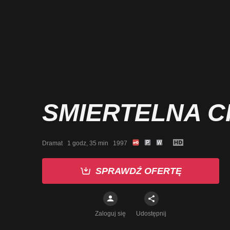
SMIERTELNA C
Dramat   1 godz, 35 min   1997
SPRAWDŹ OFERTĘ
Zaloguj się
Udostępnij