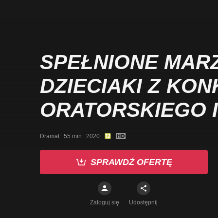
SPEŁNIONE MARZ
DZIECIAKI Z KO
ORATORSKIEGO I
MARTINA LUTHER
Dramat   55 min   2020
SPRAWDŹ OFERTĘ
Zaloguj się
Udostępnij