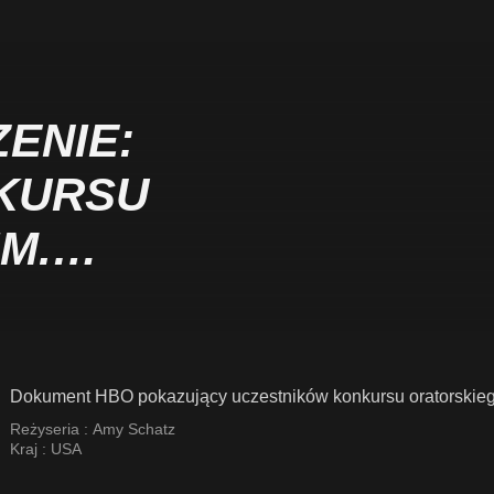
ENIE:
NKURSU
M.
A KINGA
Dokument HBO pokazujący uczestników konkursu oratorskiego 
Reżyseria :
Amy Schatz
Kraj :
USA