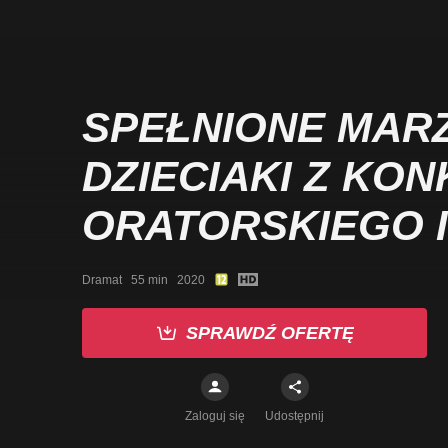
SPEŁNIONE MARZ
DZIECIAKI Z KO
ORATORSKIEGO I
MARTINA LUTHER
Dramat   55 min   2020
SPRAWDŹ OFERTĘ
Zaloguj się
Udostępnij