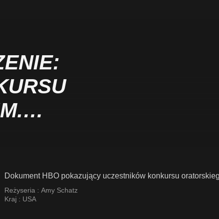
ENIE:
NKURSU
M.
A KINGA
Dokument HBO pokazujący uczestników konkursu oratorskiego 
Reżyseria :
Amy Schatz
Kraj :
USA